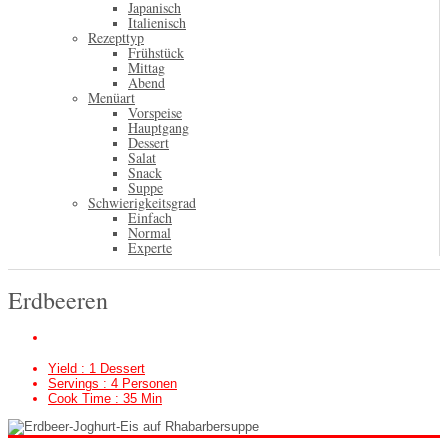
Japanisch
Italienisch
Rezepttyp
Frühstück
Mittag
Abend
Menüart
Vorspeise
Hauptgang
Dessert
Salat
Snack
Suppe
Schwierigkeitsgrad
Einfach
Normal
Experte
Erdbeeren
Yield :
1 Dessert
Servings :
4 Personen
Cook Time :
35 Min