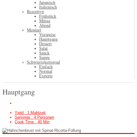
Japanisch
Italienisch
Rezepttyp
Frühstück
Mittag
Abend
Menüart
Vorspeise
Hauptgang
Dessert
Salat
Snack
Suppe
Schwierigkeitsgrad
Einfach
Normal
Experte
Hauptgang
Yield :
1 Mahlzeit
Servings :
4 Personen
Cook Time :
40 Min